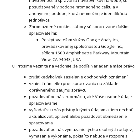
návštevnosti a správania návštevníkov na webe, sú
posudzované v podobe hromadného celku a v
anonymnej podobe, ktorá neumožňuje identifikáciu
jednotlivca.
Zhromaždené cookies súbory sú spracované ďalšími
spracovateľmi:
Poskytovateľom služby Google Analytics,
prevádzkovanej spoločnosťou Google Inc.,
sídlom 1600 Amphitheatre Parkway, Mountain
View, CA 94043, USA
Prosíme vezmite na vedomie, že podľa Nariadenia máte právo:
zrušiť kedykoľvek zasielanie obchodných oznámení
vzniesť námietku proti spracovaniu na základe
oprávneného záujmu správcu
požadovať od nás informáciu, aké Vaše osobné údaje
spracovávame
vyžiadať si u nás prístup k týmto údajom a tieto nechať
aktualizovať, opraviť alebo požadovať obmedzenie
spracovania
požadovať od nás vymazanie týchto osobných údajov,
vymazanie vykonáme, pokiaľ to nebude v rozpore s