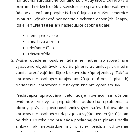
nariadenia Európskeho parlamentu a Rady (EÚ) č. 2016/679 o
ochrane fyzických osôb v súvislosti so spracovaním osobných
údajov a o voľnom pohybe týchto údajov a o zrušení smernice
95/46/ES (všeobecné nariadenie o ochrane osobných údajov)
(ďalej len
„Nariadenie“
), nasledujúce osobné údaje:
meno, priezvisko
e-mailovú adresu
telefónne číslo
adresu/sídlo
Vyššie uvedené osobné údaje je nutné spracovať pre
vybavenie objednávok a ďalšie plnenie zo zmluvy, ak medzi
vami a predávajúcim dôjde k uzavretiu kúpnej zmluvy. Takéto
spracovanie osobných údajov umožňuje čl. 6 ods. 1 písm. b)
Nariadenie - spracovanie je nevyhnutné pre výkon zmluvy.
Predávajúci spracováva tieto údaje rovnako za účelom
evidencie zmluvy a prípadného budúceho uplatnenia a
obrany práv a povinností zmluvných strán. Uchovanie a
spracovanie osobných údajov je za vyššie uvedeným účelom
po dobu 10 rokov od realizácie poslednej časti plnenia podľa
zmluvy, ak nepožaduje iný právny predpis uchovanie