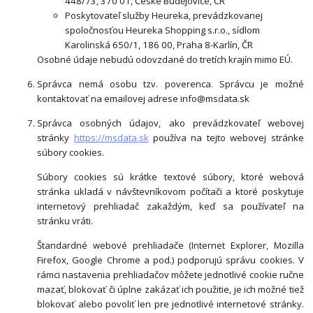
448/73, 370 01, České Budějovice, ČR
Poskytovateľ služby Heureka, prevádzkovanej
spoločnosťou Heureka Shopping s.r.o., sídlom
Karolinská 650/1, 186 00, Praha 8-Karlín, ČR
Osobné údaje nebudú odovzdané do tretích krajín mimo EÚ.
Správca nemá osobu tzv. poverenca. Správcu je možné
kontaktovať na emailovej adrese info@msdata.sk
Správca osobných údajov, ako prevádzkovateľ webovej
stránky
https://msdata.sk
používa na tejto webovej stránke
súbory cookies.
Súbory cookies sú krátke textové súbory, ktoré webová
stránka ukladá v návštevníkovom počítači a ktoré poskytuje
internetový prehliadač zakaždým, keď sa používateľ na
stránku vráti.
Štandardné webové prehliadače (Internet Explorer, Mozilla
Firefox, Google Chrome a pod.) podporujú správu cookies. V
rámci nastavenia prehliadačov môžete jednotlivé cookie ručne
mazať, blokovať či úplne zakázať ich použitie, je ich možné tiež
blokovať alebo povoliť len pre jednotlivé internetové stránky.