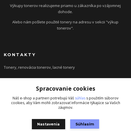
Výkupy tonerov realizujeme priamo u zákazníka po vzájomnej
dohode.
Alebo nám pošlete použité tonery na adresu v sekcii "výkup
tonerov".
KONTAKTY
Tonery, renovácia tonerov, lacné tonery
+421 948 889 998
Spracovanie cookies
(Po-Pia, 8-16 hod.)
ponuky@msdata.sk
Náš e-shop a partneri potrebujú Váš
súhlas
s použitím súborov
cookies, aby Vám mohli zobrazovať informácie týkajúce sa Vašich
záujmov.
Nastavenia
Súhlasím