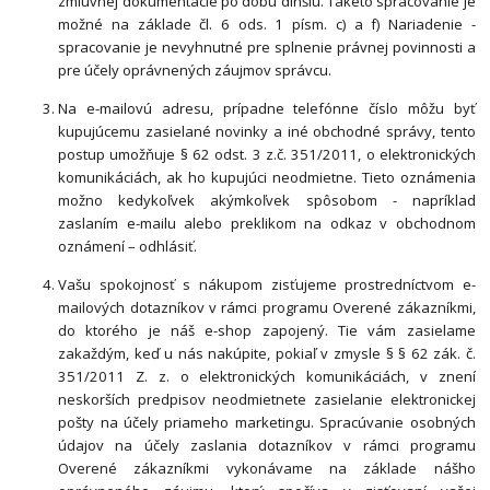
zmluvnej dokumentácie po dobu dlhšiu. Takéto spracovanie je
možné na základe čl. 6 ods. 1 písm. c) a f) Nariadenie -
spracovanie je nevyhnutné pre splnenie právnej povinnosti a
pre účely oprávnených záujmov správcu.
Na e-mailovú adresu, prípadne telefónne číslo môžu byť
kupujúcemu zasielané novinky a iné obchodné správy, tento
postup umožňuje § 62 odst. 3 z.č. 351/2011, o elektronických
komunikáciách, ak ho kupujúci neodmietne. Tieto oznámenia
možno kedykoľvek akýmkoľvek spôsobom - napríklad
zaslaním e-mailu alebo preklikom na odkaz v obchodnom
oznámení – odhlásiť.
Vašu spokojnosť s nákupom zisťujeme prostredníctvom e-
mailových dotazníkov v rámci programu Overené zákazníkmi,
do ktorého je náš e-shop zapojený. Tie vám zasielame
zakaždým, keď u nás nakúpite, pokiaľ v zmysle § § 62 zák. č.
351/2011 Z. z. o elektronických komunikáciách, v znení
neskorších predpisov neodmietnete zasielanie elektronickej
pošty na účely priameho marketingu. Spracúvanie osobných
údajov na účely zaslania dotazníkov v rámci programu
Overené zákazníkmi vykonávame na základe nášho