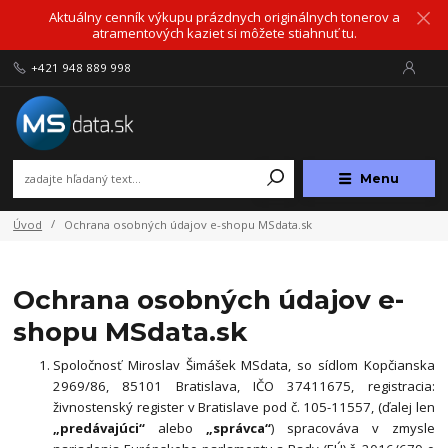
Aktuálny cenník výkupu prázdnych originálnych tonerov a
atramentových kaziet si môžete stiahnuť tu.
+421 948 889 998
Menu
Úvod
Ochrana osobných údajov e-shopu MSdata.sk
Ochrana osobných údajov e-
shopu MSdata.sk
Spoločnosť Miroslav Šimášek MSdata, so sídlom Kopčianska
2969/86, 85101 Bratislava, IČO 37411675, registracia:
živnostenský register v Bratislave pod č. 105-11557, (ďalej len
„predávajúci“
alebo
„správca“
) spracováva v zmysle