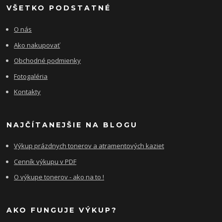
VŠETKO PODSTATNÉ
O nás
Ako nakupovať
Obchodné podmienky
Fotogaléria
Kontakty
NAJČÍTANEJŠIE NA BLOGU
Výkup prázdnych tonerov a atramentových kaziet
Cenník výkupu v PDF
O výkupe tonerov - ako na to !
AKO FUNGUJE VÝKUP?