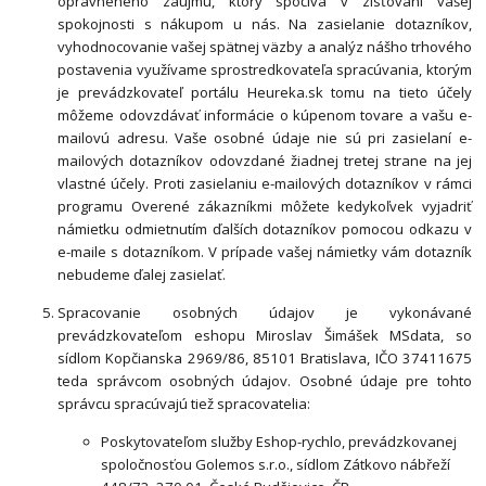
oprávneného záujmu, ktorý spočíva v zisťovaní vašej
spokojnosti s nákupom u nás. Na zasielanie dotazníkov,
vyhodnocovanie vašej spätnej väzby a analýz nášho trhového
postavenia využívame sprostredkovateľa spracúvania, ktorým
je prevádzkovateľ portálu Heureka.sk tomu na tieto účely
môžeme odovzdávať informácie o kúpenom tovare a vašu e-
mailovú adresu. Vaše osobné údaje nie sú pri zasielaní e-
mailových dotazníkov odovzdané žiadnej tretej strane na jej
vlastné účely. Proti zasielaniu e-mailových dotazníkov v rámci
programu Overené zákazníkmi môžete kedykoľvek vyjadriť
námietku odmietnutím ďalších dotazníkov pomocou odkazu v
e-maile s dotazníkom. V prípade vašej námietky vám dotazník
nebudeme ďalej zasielať.
Spracovanie osobných údajov je vykonávané
prevádzkovateľom eshopu Miroslav Šimášek MSdata, so
sídlom Kopčianska 2969/86, 85101 Bratislava, IČO 37411675
teda správcom osobných údajov. Osobné údaje pre tohto
správcu spracúvajú tiež spracovatelia:
Poskytovateľom služby Eshop-rychlo, prevádzkovanej
spoločnosťou Golemos s.r.o., sídlom Zátkovo nábřeží