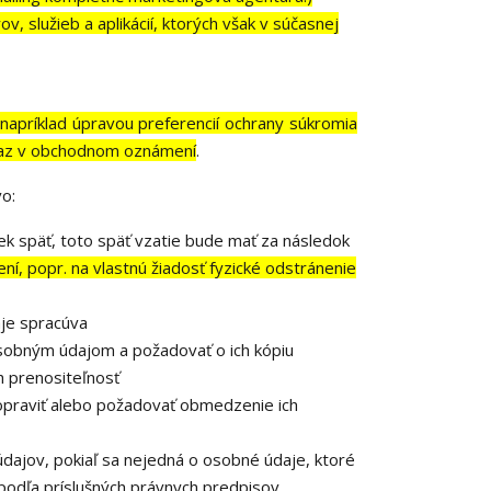
, služieb a aplikácií, ktorých však v súčasnej
o
napríklad úpravou preferencií ochrany súkromia
odkaz v obchodnom oznámení
.
o:
k späť, toto späť vzatie bude mať za následok
í, popr. na vlastnú žiadosť fyzické odstránenie
je spracúva
osobným údajom a požadovať o ich kópiu
 prenositeľnosť
opraviť alebo požadovať obmedzenie ich
dajov, pokiaľ sa nejedná o osobné údaje, ktoré
podľa príslušných právnych predpisov