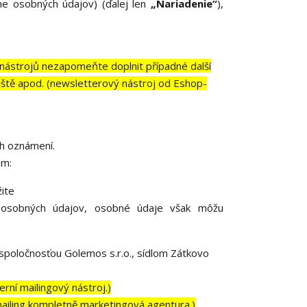
ne osobných údajov) (ďalej len
„Nariadenie“
),
nástrojů nezapomeňte doplnit případné další
dliště apod. (newsletterový nástroj od Eshop-
ch oznámení.
om:
ite
 osobných údajov, osobné údaje však môžu
poločnosťou Golemos s.r.o., sídlom Zátkovo
rní mailingový nástroj.)
iling kompletně marketingová agentura.)