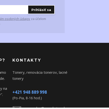
Prihlásiť sa
ím osobných údajov
za účelom
.
P?
KONTAKTY
iamo
Tonery, renovácia tonerov, lacné
de.
tonery
ry na
+421 948 889 998
".
(Po-Pia, 8-16 hod.)
ponuky@msdata.sk