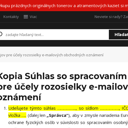
ýkupu prázdnych originálnych tonerov a atramentových kaziet si m
Kontakty
Viac
Neviete si rady? Za
Hľada
ov pre účely rozosielky e-mailových obchodných oznámení
Kopia Súhlas so spracovaní
pre účely rozosielky e-mail
oznámení
Udeľujete týmto súhlas ……………..., so sídlom ………………, I
vložka …..
(ďalej len
„Správca“
), aby v zmysle nariadenia E
ochrane fyzických osôb v súvislosti so spracovaním osobn