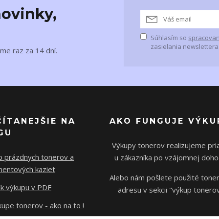
ovinky,
Súhlasím so
spracovan
zasielania newslettera
me raz za 14 dní.
ČÍTANEJŠIE NA
AKO FUNGUJE VÝKU
GU
Výkupy tonerov realizujeme pr
p prázdnych tonerov a
u zákazníka po vzájomnej doho
mentových kaziet
Alebo nám pošlete použité tone
ík výkupu v PDF
adresu v sekcii "výkup tonerov
upe tonerov - ako na to !