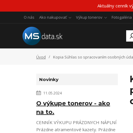
Aktuálny cenník v
O nás
Ako nakupovať
Výkup tonerov
Fotogaléria
Úvod
Kopia Súhlas so spracovaním osobných údaj
Novinky
11.05.2024
O výkupe tonerov - ako
na to.
CENNÍK VÝKUPU PRÁZDNYCH NÁPLNÍ
Prázdne atramentové kazety. Prázdne