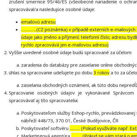
zrušení smernice 95/46/ES (všeobecné nariadenie o ochra
spracovával/a nasledujúce osobné údaje:
emailovú adresu
…………..(CZ poznámka) v případě externích e-mailových 
údaje jako jméno a příjmení; telefonní číslo; adresu by
rychlo zpracovává jen e-mailovou adresu)
Vyššie uvedené osobné údaje budú spracované za účelom:
zaradenia do databázy pre zasielanie online obchodný
úhlas na spracovanie udeľujete po dobu
3 rokov
a to za účel
zasielania obchodných oznámení, ak túto dobu nepredĺž
Spracovanie osobných údajov je vykonávané Správcom
spracovávať aj títo spracovatelia:
Poskytovateľom služby Eshop-rychlo, prevádzkovanej s
nábřeží 448/73, 370 01, České Budějovice, ČR
Poskytovateľ softvéru
……… (Pokud využíváte např. Exte
Marketingová agentúra
……… (Pokud se vám stará o ema