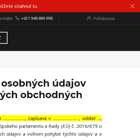
ôžete stiahnuť tu.
volajte.
+421 948 889 998
Prihlásenie
ť
m osobných údajov
ových obchodných
ČO ………………., zapísaná v ………………… , oddiel …,
urópskeho parlamentu a Rady (EÚ) č. 2016/679 o
ých údajov a voľnom pohybe týchto údajov a o