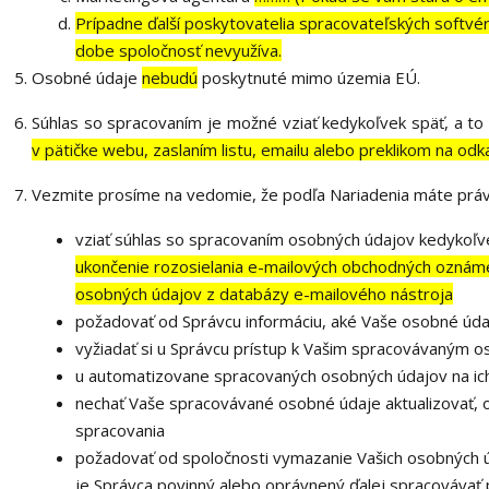
Prípadne ďalší poskytovatelia spracovateľských softvérov
dobe spoločnosť nevyužíva.
Osobné údaje
nebudú
poskytnuté mimo územia EÚ.
Súhlas so spracovaním je možné vziať kedykoľvek späť, a t
v pätičke webu, zaslaním listu, emailu alebo preklikom na 
Vezmite prosíme na vedomie, že podľa Nariadenia máte práv
vziať súhlas so spracovaním osobných údajov kedykoľve
ukončenie rozosielania e-mailových obchodných oznámen
osobných údajov z databázy e-mailového nástroja
požadovať od Správcu informáciu, aké Vaše osobné úda
vyžiadať si u Správcu prístup k Vašim spracovávaným 
u automatizovane spracovaných osobných údajov na ich
nechať Vaše spracovávané osobné údaje aktualizovať, 
spracovania
požadovať od spoločnosti vymazanie Vašich osobných ú
je Správca povinný alebo oprávnený ďalej spracovávať 