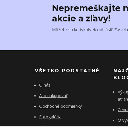
Nepremeškajte n
akcie a zľavy!
Môžete sa kedykoľvek odhlásiť. Zasiela
VŠETKO PODSTATNÉ
NAJ
BLO
O nás
Výku
Ako nakupovať
atra
Obchodné podmienky
Cenn
Fotogaléria
O výk
Kontakty